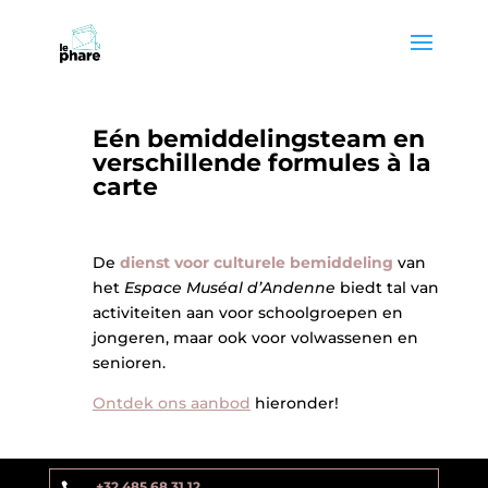
Skip
Skip
to
to
Content
navigation
Eén bemiddelingsteam en
verschillende formules à la
carte
De
dienst voor culturele bemiddeling
van
het
Espace Muséal d’Andenne
biedt tal van
activiteiten aan voor schoolgroepen en
jongeren, maar ook voor volwassenen en
senioren.
Ontdek ons aanbod
hieronder!
+32 485 68 31 12
