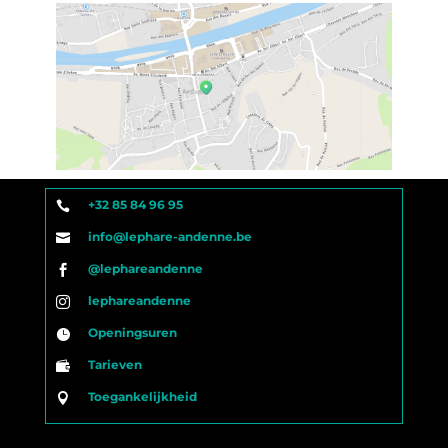
+32 85 84 96 95

info@lephare-andenne.be

@lephareandenne

lephareandenne

Openingsuren

Tarieven

Toegankelijkheid
