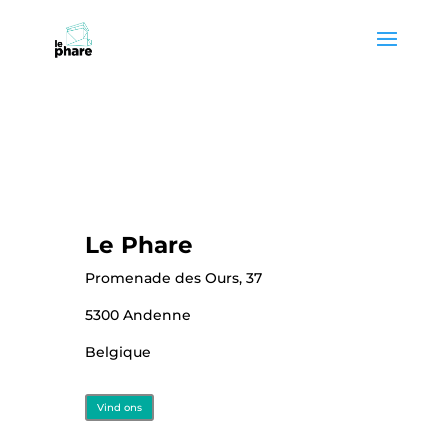
Skip
Skip
to
to
Content
navigation
Le Phare
Promenade des Ours, 37
5300 Andenne
Belgique
Vind ons