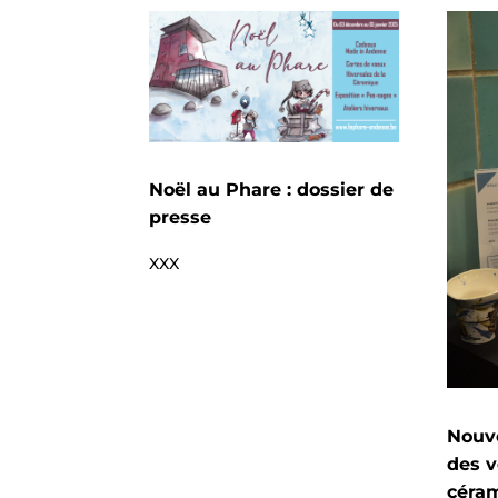
Noël au Phare : dossier de
presse
XXX
Nouve
des v
céra