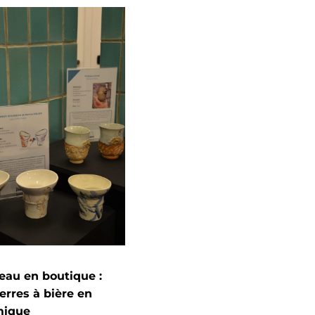
au en boutique :
erres à bière en
mique