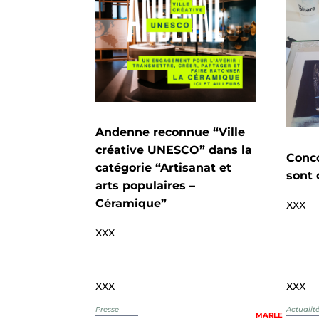
Andenne reconnue “Ville
créative UNESCO” dans la
Conco
catégorie “Artisanat et
sont 
arts populaires –
Céramique”
XXX
XXX
XXX
XXX
Presse
Actualit
MARLE