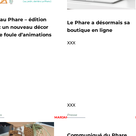
 au Phare – édition
Le Phare a désormais sa
: un nouveau décor
boutique en ligne
e foule d’animations
XXX
XXX
és
Presse
MARJAM
Communiqué du Phare