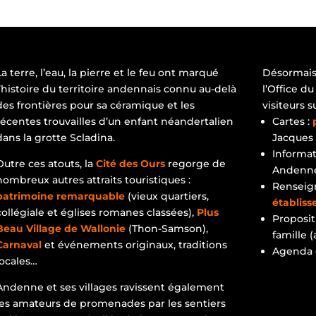
La terre, l’eau, la pierre et le feu ont marqué
Désormais 
l’histoire du territoire andennais connu au-delà
l’Office du
des frontières pour sa céramique et les
visiteurs s
récentes trouvailles d’un enfant néandertalien
Cartes :
dans la grotte Scladina.
Jacques 
Informat
Outre ces atouts, la
Cité des Ours
regorge de
Andenne 
nombreux autres attraits touristiques :
Renseig
patrimoine remarquable
(vieux quartiers,
établis
collégiale et églises romanes classées),
Plus
Proposit
Beau Village de Wallonie
(Thon-Samson),
famille (
Carnaval
et événements originaux, traditions
Agenda
locales…
Andenne et ses villages ravissent également
les amateurs de promenades par les sentiers