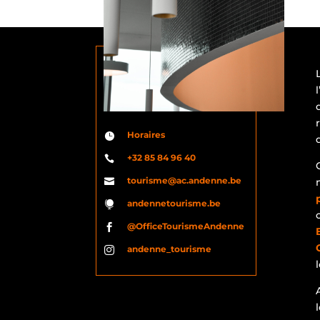
Horaires

+32 85 84 96 40

tourisme@ac.andenne.be

andennetourisme.be

@OfficeTourismeAndenne

andenne_tourisme
