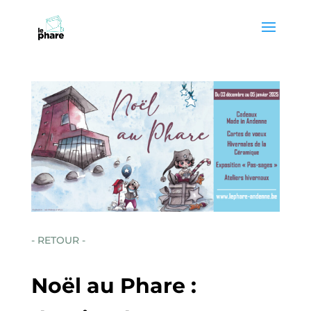
Skip
Skip
to
to
Content
navigation
- RETOUR -
Noël au Phare :