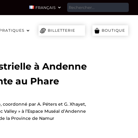
SEA
FRANÇAIS
 PRATIQUES
BILLETTERIE
BOUTIQUE
strielle à Andenne
nte au Phare
»
, coordonné par A. Péters et G. Xhayet,
mic Valley » à l’Espace Muséal d’Andenne
n de la Province de Namur