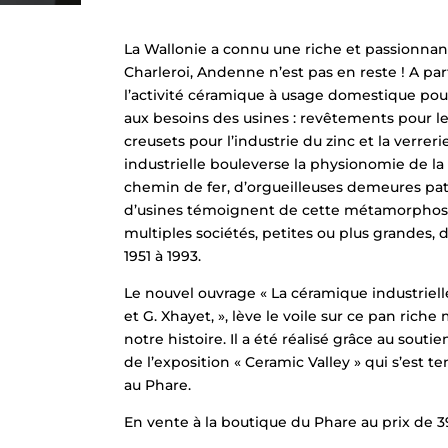
La Wallonie a connu une riche et passionnante
Charleroi, Andenne n’est pas en reste ! A part
l’activité céramique à usage domestique po
aux besoins des usines : revêtements pour les
creusets pour l’industrie du zinc et la verreri
industrielle bouleverse la physionomie de la v
chemin de fer, d’orgueilleuses demeures pa
d’usines témoignent de cette métamorphose. L
multiples sociétés, petites ou plus grandes, 
1951 à 1993.
Le nouvel ouvrage « La céramique industriel
et G. Xhayet, », lève le voile sur ce pan ric
notre histoire. Il a été réalisé grâce au sout
de l’exposition « Ceramic Valley » qui s’est 
au Phare.
En vente à la boutique du Phare au prix de 3