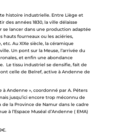
 histoire industrielle. Entre Liège et
ir des années 1830, la ville délaisse
ur se lancer dans une production adaptée
 hauts fourneaux ou les aciéries,
e, etc. Au XIXe siècle, la céramique
ille. Un pont sur la Meuse, l’arrivée du
tronales, et enfin une abondance
e tissu industriel se densifie, fait de
dont celle de Belref, active à Andenne de
le à Andenne », coordonné par A. Péters
he mais jusqu’ici encore trop méconnu de
ien de la Province de Namur dans le cadre
tenue à l’Espace Muséal d’Andenne ( EMA)
9€.