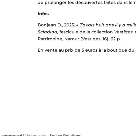
de prolonger les découvertes faites dans le
Infos
Bonjean D., 2023.
« J’avais huit ans il y a mi
Scladina,
fascicule de la collection
Vestiges,
é
Patrimoine, Namur (Vestiges, 16), 62 p.
En vente au prix de 5 euros à la boutique du
ge communal
| Webmaster :
Sevice Relations