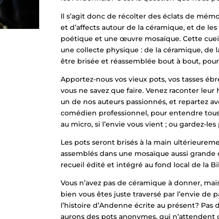
Il s’agit donc de récolter des éclats de mémoi
et d’affects autour de la céramique, et de le
poétique et une œuvre mosaïque. Cette cueil
une collecte physique : de la céramique, de l
être brisée et réassemblée bout à bout, po
Apportez-nous vos vieux pots, vos tasses ébré
vous ne savez que faire. Venez raconter leur h
un de nos auteurs passionnés, et repartez ave
comédien professionnel, pour entendre tous c
au micro, si l’envie vous vient ; ou gardez-les
Les pots seront brisés à la main ultérieurem
assemblés dans une mosaïque aussi grande q
recueil édité et intégré au fond local de la 
Vous n’avez pas de céramique à donner, mais 
bien vous êtes juste traversé par l’envie de p
l’histoire d’Andenne écrite au présent? Pas d
aurons des pots anonymes, qui n’attendent q