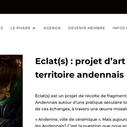
ÉS
LE PHARE
AGENDA
DEVENIR MEMBRE
INFOS
Eclat(s) : projet d’a
territoire andennais
Éclat(s) est un projet de récolte de fragmen
Andennais autour d’une pratique séculaire loca
de ces échanges, à travers une œuvre mosaïq
« Andenne, ville de céramique ». Mais aujourd
les Andennais? C’est la question que nous po