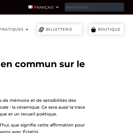
SEA
FRANÇAIS
 PRATIQUES
BILLETTERIE
BOUTIQUE
rt en commun sur le
ts de mémoire et de sensibilités des
le : la céramique. Ce sera aussi la trace
ue et un recueil poétique.
’hui, que signifie cette affirmation pour
sons avec Éclat(s).