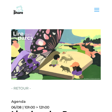
Skip
Skip
to
to
Content
navigation
- RETOUR -
Agenda
06/08 | 10h00 > 12h00