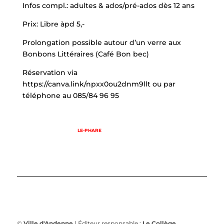
Infos compl.:
adultes & ados/pré-ados dès 12 ans
Prix:
Libre àpd 5,-
Prolongation possible autour d’un verre aux
Bonbons Littéraires (Café Bon bec)
Réservation via
https://canva.link/npxx0ou2dnm9llt ou par
téléphone au 085/84 96 95
LE-PHARE
©
Ville d'Andenne
| Éditeur responsable :
Le Collège