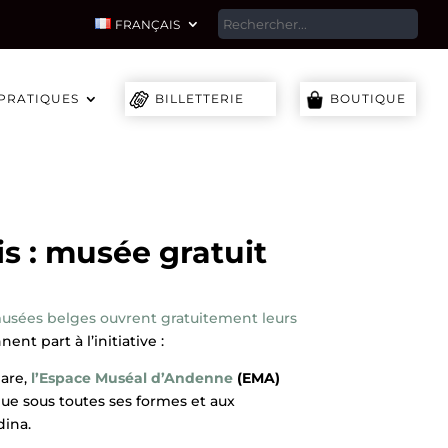
SEA
FRANÇAIS
 PRATIQUES
BILLETTERIE
BOUTIQUE
s : musée gratuit
usées belges ouvrent gratuitement leurs
nt part à l’initiative :
are,
l’Espace Muséal d’Andenne
(EMA)
que sous toutes ses formes et aux
dina.